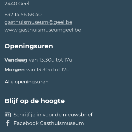
,
2440
Geel
Tel.
+32 14 56 68 40
E-
gasthuismuseum
@
geel.be
mail
Website
www.gasthuismuseumgeel.be
Openingsuren
Vandaag
van
13.30u
tot
17u
Morgen
van
13.30u
tot
17u
Gasthuismuseum
Alle openingsuren
Blijf op de hoogte
Schrijf je in voor de nieuwsbrief
Facebook Gasthuismuseum