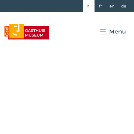
Naar
nl
fr
en
de
inhoud
Gasthuismuseum
Menu
Geel