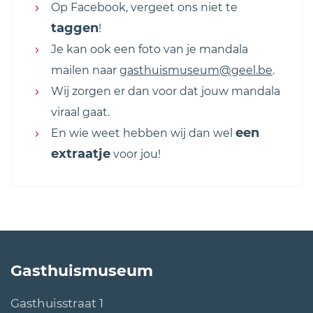
Op Facebook, vergeet ons niet te
taggen
!
Je kan ook een foto van je mandala
mailen naar
gasthuismuseum@geel.be
.
Wij zorgen er dan voor dat jouw mandala
viraal gaat.
een
En wie weet hebben wij dan wel
extraatje
voor jou!
Contact
Gasthuismuseum
Adres
Gasthuisstraat 1