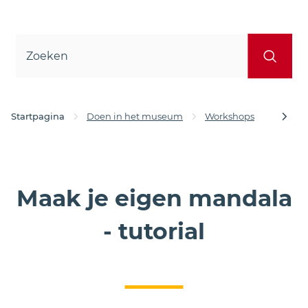
Waar
Zoe
ben
je
naar
op
zoek?
Startpagina
Doen in het museum
Workshops
Maak j
scroll
Maak je eigen mandala
naar
- tutorial
links